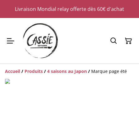
Livraison Mondial relay offerte dès 60€ d'achat
Accueil
/
Produits
/
4 saisons au Japon
/
Marque page été